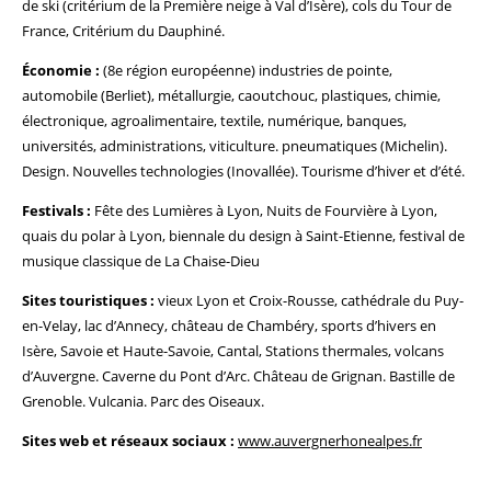
de ski (critérium de la Première neige à Val d’Isère), cols du Tour de
France, Critérium du Dauphiné.
Économie :
(8e région européenne) industries de pointe,
automobile (Berliet), métallurgie, caoutchouc, plastiques, chimie,
électronique, agroalimentaire, textile, numérique, banques,
universités, administrations, viticulture. pneumatiques (Michelin).
Design. Nouvelles technologies (Inovallée). Tourisme d’hiver et d’été.
Festivals :
Fête des Lumières à Lyon, Nuits de Fourvière à Lyon,
quais du polar à Lyon, biennale du design à Saint-Etienne, festival de
musique classique de La Chaise-Dieu
Sites touristiques :
vieux Lyon et Croix-Rousse, cathédrale du Puy-
en-Velay, lac d’Annecy, château de Chambéry, sports d’hivers en
Isère, Savoie et Haute-Savoie, Cantal, Stations thermales, volcans
d’Auvergne. Caverne du Pont d’Arc. Château de Grignan. Bastille de
Grenoble. Vulcania. Parc des Oiseaux.
Sites web et réseaux sociaux :
www.auvergnerhonealpes.fr