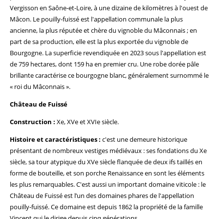
Vergisson en Saône-et-Loire, à une dizaine de kilomètres à l'ouest de
Mâcon. Le pouilly-fuissé est l'appellation communale la plus
ancienne, la plus réputée et chère du vignoble du Mâconnais ; en
part de sa production, elle est la plus exportée du vignoble de
Bourgogne. La superficie revendiquée en 2023 sous l'appellation est
de 759 hectares, dont 159 ha en premier cru. Une robe dorée pâle
brillante caractérise ce bourgogne blanc, généralement surnommé le
« roi du Mâconnais ».
Château de Fuissé
Construction :
Xe, XVe et XVIe siècle.
Histoire et caractéristiques :
c'est une demeure historique
présentant de nombreux vestiges médiévaux : ses fondations du Xe
siècle, sa tour atypique du XVe siècle flanquée de deux ifs taillés en
forme de bouteille, et son porche Renaissance en sont les éléments
les plus remarquables. C'est aussi un important domaine viticole : le
Château de Fuissé est l’un des domaines phares de l'appellation
pouilly-fuissé. Ce domaine est depuis 1862 la propriété de la famille
Vincent qui le dirige depuis cinq générations.