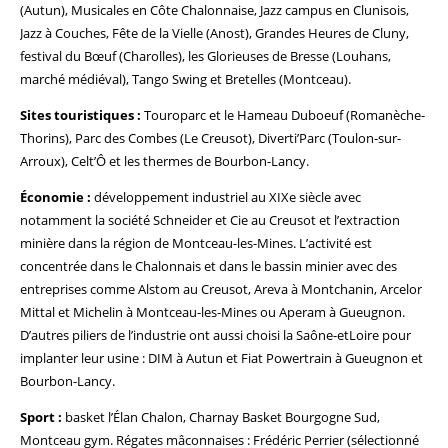
(Autun), Musicales en Côte Chalonnaise, Jazz campus en Clunisois,
Jazz à Couches, Fête de la Vielle (Anost), Grandes Heures de Cluny,
festival du Bœuf (Charolles), les Glorieuses de Bresse (Louhans,
marché médiéval), Tango Swing et Bretelles (Montceau).
Sites touristiques :
Touroparc et le Hameau Duboeuf (Romanèche-
Thorins), Parc des Combes (Le Creusot), Diverti’Parc (Toulon-sur-
Arroux), Celt’Ô et les thermes de Bourbon-Lancy.
Économie :
développement industriel au XIXe siècle avec
notamment la société Schneider et Cie au Creusot et l’extraction
minière dans la région de Montceau-les-Mines. L’activité est
concentrée dans le Chalonnais et dans le bassin minier avec des
entreprises comme Alstom au Creusot, Areva à Montchanin, Arcelor
Mittal et Michelin à Montceau-les-Mines ou Aperam à Gueugnon.
D’autres piliers de l’industrie ont aussi choisi la Saône-etLoire pour
implanter leur usine : DIM à Autun et Fiat Powertrain à Gueugnon et
Bourbon-Lancy.
Sport :
basket l’Élan Chalon, Charnay Basket Bourgogne Sud,
Montceau gym. Régates mâconnaises : Frédéric Perrier (sélectionné