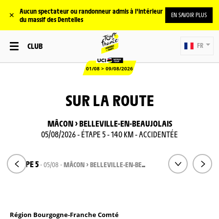
Aucun spectateur ou randonneur admis à l'intérieur
✕
EN SAVOIR PLUS
du massif des Dentelles
CLUB
FR
01/08 > 09/08/2026
SUR LA ROUTE
MÂCON > BELLEVILLE-EN-BEAUJOLAIS
05/08/2026 - ÉTAPE 5 - 140 KM - ACCIDENTÉE
ÉTAPE 5
- 05/08 -
MÂCON > BELLEVILLE-EN-BEAUJOLAIS
Région Bourgogne-Franche Comté