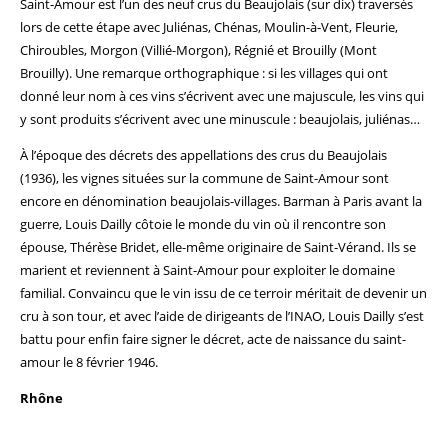
Saint-Amour est l’un des neuf crus du Beaujolais (sur dix) traversés
lors de cette étape avec Juliénas, Chénas, Moulin-à-Vent, Fleurie,
Chiroubles, Morgon (Villié-Morgon), Régnié et Brouilly (Mont
Brouilly). Une remarque orthographique : si les villages qui ont
donné leur nom à ces vins s’écrivent avec une majuscule, les vins qui
y sont produits s’écrivent avec une minuscule : beaujolais, juliénas…
À l’époque des décrets des appellations des crus du Beaujolais
(1936), les vignes situées sur la commune de Saint-Amour sont
encore en dénomination beaujolais-villages. Barman à Paris avant la
guerre, Louis Dailly côtoie le monde du vin où il rencontre son
épouse, Thérèse Bridet, elle-même originaire de Saint-Vérand. Ils se
marient et reviennent à Saint-Amour pour exploiter le domaine
familial. Convaincu que le vin issu de ce terroir méritait de devenir un
cru à son tour, et avec l’aide de dirigeants de l’INAO, Louis Dailly s’est
battu pour enfin faire signer le décret, acte de naissance du saint-
amour le 8 février 1946.
Rhône