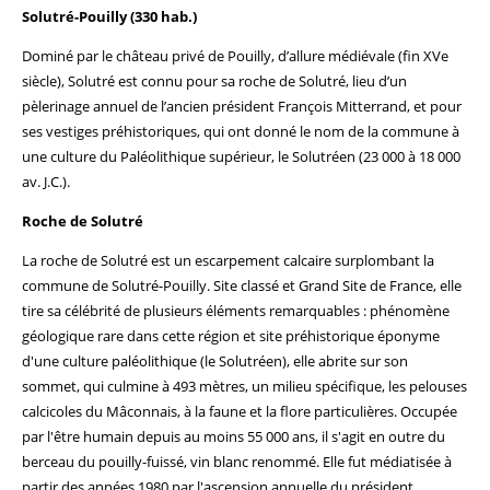
Solutré-Pouilly (330 hab.)
Dominé par le château privé de Pouilly, d’allure médiévale (fin XVe
siècle), Solutré est connu pour sa roche de Solutré, lieu d’un
pèlerinage annuel de l’ancien président François Mitterrand, et pour
ses vestiges préhistoriques, qui ont donné le nom de la commune à
une culture du Paléolithique supérieur, le Solutréen (23 000 à 18 000
av. J.C.).
Roche de Solutré
La roche de Solutré est un escarpement calcaire surplombant la
commune de Solutré-Pouilly. Site classé et Grand Site de France, elle
tire sa célébrité de plusieurs éléments remarquables : phénomène
géologique rare dans cette région et site préhistorique éponyme
d'une culture paléolithique (le Solutréen), elle abrite sur son
sommet, qui culmine à 493 mètres, un milieu spécifique, les pelouses
calcicoles du Mâconnais, à la faune et la flore particulières. Occupée
par l'être humain depuis au moins 55 000 ans, il s'agit en outre du
berceau du pouilly-fuissé, vin blanc renommé. Elle fut médiatisée à
partir des années 1980 par l'ascension annuelle du président