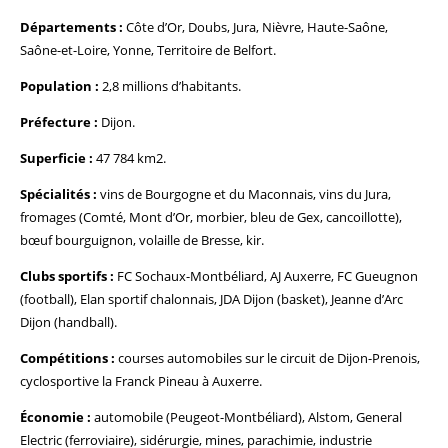
Départements :
Côte d’Or, Doubs, Jura, Nièvre, Haute-Saône,
Saône-et-Loire, Yonne, Territoire de Belfort.
Population :
2,8 millions d’habitants.
Préfecture :
Dijon.
Superficie :
47 784 km2.
Spécialités :
vins de Bourgogne et du Maconnais, vins du Jura,
fromages (Comté, Mont d’Or, morbier, bleu de Gex, cancoillotte),
bœuf bourguignon, volaille de Bresse, kir.
Clubs sportifs :
FC Sochaux-Montbéliard, AJ Auxerre, FC Gueugnon
(football), Elan sportif chalonnais, JDA Dijon (basket), Jeanne d’Arc
Dijon (handball).
Compétitions :
courses automobiles sur le circuit de Dijon-Prenois,
cyclosportive la Franck Pineau à Auxerre.
Économie :
automobile (Peugeot-Montbéliard), Alstom, General
Electric (ferroviaire), sidérurgie, mines, parachimie, industrie