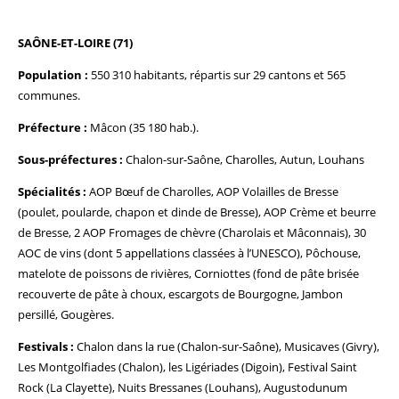
SAÔNE-ET-LOIRE (71)
Population :
550 310 habitants, répartis sur 29 cantons et 565
communes.
Préfecture :
Mâcon (35 180 hab.).
Sous-préfectures :
Chalon-sur-Saône, Charolles, Autun, Louhans
Spécialités :
AOP Bœuf de Charolles, AOP Volailles de Bresse
(poulet, poularde, chapon et dinde de Bresse), AOP Crème et beurre
de Bresse, 2 AOP Fromages de chèvre (Charolais et Mâconnais), 30
AOC de vins (dont 5 appellations classées à l’UNESCO), Pôchouse,
matelote de poissons de rivières, Corniottes (fond de pâte brisée
recouverte de pâte à choux, escargots de Bourgogne, Jambon
persillé, Gougères.
Festivals :
Chalon dans la rue (Chalon-sur-Saône), Musicaves (Givry),
Les Montgolfiades (Chalon), les Ligériades (Digoin), Festival Saint
Rock (La Clayette), Nuits Bressanes (Louhans), Augustodunum