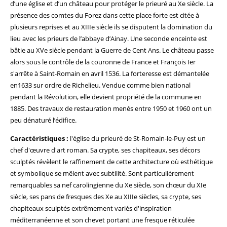
d’une église et d’un château pour protéger le prieuré au Xe siècle. La
présence des comtes du Forez dans cette place forte est citée à
plusieurs reprises et au XIIIe siècle ils se disputent la domination du
lieu avec les prieurs de l’abbaye d’Ainay. Une seconde enceinte est
bâtie au XVe siècle pendant la Guerre de Cent Ans. Le château passe
alors sous le contrôle de la couronne de France et François Ier
s'arrête à Saint-Romain en avril 1536. La forteresse est démantelée
en1633 sur ordre de Richelieu. Vendue comme bien national
pendant la Révolution, elle devient propriété de la commune en
1885. Des travaux de restauration menés entre 1950 et 1960 ont un
peu dénaturé l’édifice.
Caractéristiques :
l'église du prieuré de St-Romain-le-Puy est un
chef d'œuvre d'art roman. Sa crypte, ses chapiteaux, ses décors
sculptés révèlent le raffinement de cette architecture où esthétique
et symbolique se mêlent avec subtilité. Sont particulièrement
remarquables sa nef carolingienne du Xe siècle, son chœur du XIe
siècle, ses pans de fresques des Xe au XIIIe siècles, sa crypte, ses
chapiteaux sculptés extrêmement variés d'inspiration
méditerranéenne et son chevet portant une fresque réticulée