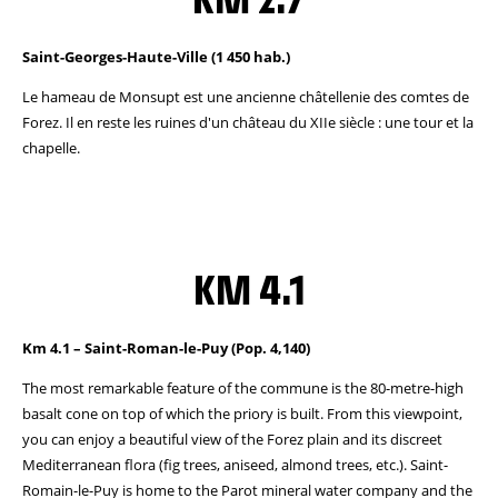
Saint-Georges-Haute-Ville (1 450 hab.)
Le hameau de Monsupt est une ancienne châtellenie des comtes de
Forez. Il en reste les ruines d'un château du XIIe siècle : une tour et la
chapelle.
KM 4.1
Km 4.1 – Saint-Roman-le-Puy (Pop. 4,140)
The most remarkable feature of the commune is the 80-metre-high
basalt cone on top of which the priory is built. From this viewpoint,
you can enjoy a beautiful view of the Forez plain and its discreet
Mediterranean flora (fig trees, aniseed, almond trees, etc.). Saint-
Romain-le-Puy is home to the Parot mineral water company and the