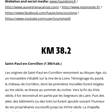
Websites and social media:
www.hauteloire.fr
/
http://www.auvergnevacances.com/
/
http://www.respirando.fr/
/
https://www.facebook.com/haute.loire.tourisme
/
https://www.youtube.com/user/tourisme43
KM 38.2
Saint-Paul-en-Cornillon (1 350 hab.)
Les origines de Saint-Paul-en-Cornillon remontent au Moyen Age, où
un monastère s'établit sur la rive de la Loire. Témoignage du passé,
le château de Cornillon, dont les premières murailles furent érigées
au XIe siècle, se dresse au sommet du rocher. Vers la fin du XIVe
siècle, il fut reconstruit en partie par les Seigneurs de Laire. Puis des
ailes, des bâtiments ou des toits lui furent ajoutés suivant l'humeur
de ses propriétaires successifs jusqu'au XVIIIe siècle. La chapelle,