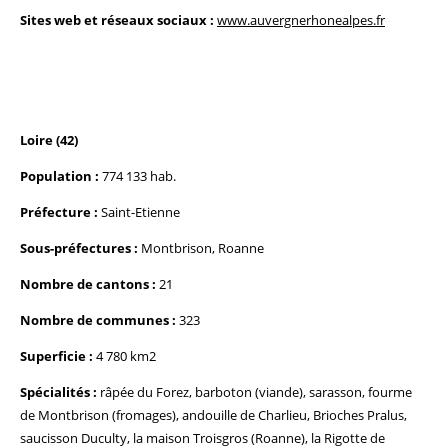
Sites web et réseaux sociaux :
www.auvergnerhonealpes.fr
Loire (42)
Population :
774 133 hab.
Préfecture :
Saint-Etienne
Sous-préfectures :
Montbrison, Roanne
Nombre de cantons :
21
Nombre de communes :
323
Superficie :
4 780 km2
Spécialités :
râpée du Forez, barboton (viande), sarasson, fourme
de Montbrison (fromages), andouille de Charlieu, Brioches Pralus,
saucisson Duculty, la maison Troisgros (Roanne), la Rigotte de