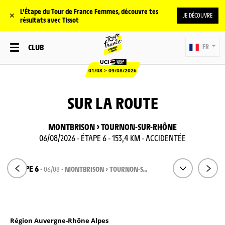
L'Étape du Tour de France Femmes, découvre tes
✕
JE DÉCOUVRE
résultats avec Tissot
CLUB
FR
01/08 > 09/08/2026
SUR LA ROUTE
MONTBRISON > TOURNON-SUR-RHÔNE
06/08/2026 - ÉTAPE 6 - 153,4 KM - ACCIDENTÉE
ÉTAPE 6
- 06/08 -
MONTBRISON > TOURNON-SUR-RHÔNE
Région Auvergne-Rhône Alpes