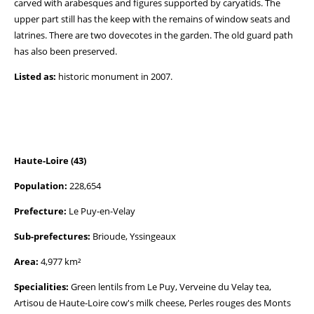
carved with arabesques and figures supported by caryatids. The
upper part still has the keep with the remains of window seats and
latrines. There are two dovecotes in the garden. The old guard path
has also been preserved.
Listed as:
historic monument in 2007.
Haute-Loire (43)
Population:
228,654
Prefecture:
Le Puy-en-Velay
Sub-prefectures:
Brioude, Yssingeaux
Area:
4,977 km²
Specialities:
Green lentils from Le Puy, Verveine du Velay tea,
Artisou de Haute-Loire cow's milk cheese, Perles rouges des Monts