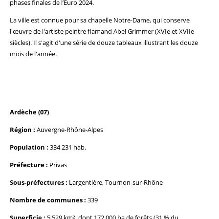
phases finales de l’Euro 2024.
La ville est connue pour sa chapelle Notre-Dame, qui conserve
l'œuvre de l'artiste peintre flamand Abel Grimmer (XVIe et XVIIe
siècles). Il s'agit d'une série de douze tableaux illustrant les douze
mois de l'année.
Ardèche (07)
Région :
Auvergne-Rhône-Alpes
Population :
334 231 hab.
Préfecture :
Privas
Sous-préfectures :
Largentière, Tournon-sur-Rhône
Nombre de communes :
339
Superficie :
5 529 km², dont 172 000 ha de forêts (31 % du