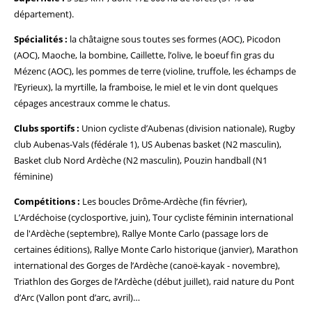
département).
Spécialités :
la châtaigne sous toutes ses formes (AOC), Picodon
(AOC), Maoche, la bombine, Caillette, l’olive, le boeuf fin gras du
Mézenc (AOC), les pommes de terre (violine, truffole, les échamps de
l’Eyrieux), la myrtille, la framboise, le miel et le vin dont quelques
cépages ancestraux comme le chatus.
Clubs sportifs :
Union cycliste d’Aubenas (division nationale), Rugby
club Aubenas-Vals (fédérale 1), US Aubenas basket (N2 masculin),
Basket club Nord Ardèche (N2 masculin), Pouzin handball (N1
féminine)
Compétitions :
Les boucles Drôme-Ardèche (fin février),
L’Ardéchoise (cyclosportive, juin), Tour cycliste féminin international
de l'Ardèche (septembre), Rallye Monte Carlo (passage lors de
certaines éditions), Rallye Monte Carlo historique (janvier), Marathon
international des Gorges de l’Ardèche (canoë-kayak - novembre),
Triathlon des Gorges de l’Ardèche (début juillet), raid nature du Pont
d’Arc (Vallon pont d’arc, avril)…