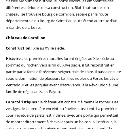
classée Monument historique, porte encore les empreintes des
différentes périodes de sa construction. Blotti autour de son
château, se trouve le bourg de Cornillon, séparé par la route
départementale du Bourg de Saint-Paul qui s'étend au creux d'un
méandre de la Loire.
Château de Cornillon
Construction :
XIe au XVIIe siècle.
Histoire :
les premières murailles furent érigées au XIe siècle au
sommet du rocher. Vers la fin du XIVe siècle, il fut reconstruit en
partie par la famille forézienne seigneuriale de Laire. Il passa ensuite
sous la domination de plusieurs familles nobles du Forez, les Lévis-
Ventadour et les Jacquier avant d’être vendu à la Révolution à une
famille de négociants, les Bayon.
Caractéristiques :
le château est construit à même le rocher. Des
vestiges de la première enceinte crénelée subsistent. La première
cour, revêtue de galets, est inclinée, avec une porte qui permettait
de monter directement à cheval depuis un balcon. À l'intérieur, la
cuisine conserve sa cheminée monumentale et un plafond à la