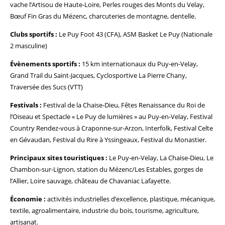
vache l’Artisou de Haute-Loire, Perles rouges des Monts du Velay,
Bœuf Fin Gras du Mézenc, charcuteries de montagne, dentelle.
Clubs sportifs :
Le Puy Foot 43 (CFA), ASM Basket Le Puy (Nationale
2 masculine)
Évènements sportifs :
15 km internationaux du Puy-en-Velay,
Grand Trail du Saint-Jacques, Cyclosportive La Pierre Chany,
Traversée des Sucs (VTT)
Festivals :
Festival de la Chaise-Dieu, Fêtes Renaissance du Roi de
l’Oiseau et Spectacle « Le Puy de lumières » au Puy-en-Velay, Festival
Country Rendez-vous à Craponne-sur-Arzon, Interfolk, Festival Celte
en Gévaudan, Festival du Rire à Yssingeaux, Festival du Monastier.
Principaux sites touristiques :
Le Puy-en-Velay, La Chaise-Dieu, Le
Chambon-sur-Lignon, station du Mézenc/Les Estables, gorges de
l’Allier, Loire sauvage, château de Chavaniac Lafayette.
Économie :
activités industrielles d’excellence, plastique, mécanique,
textile, agroalimentaire, industrie du bois, tourisme, agriculture,
artisanat.