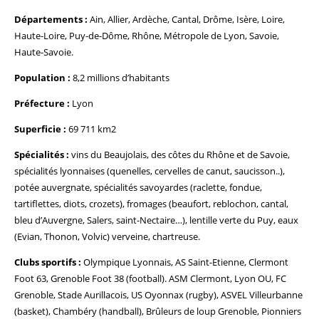
Départements :
Ain, Allier, Ardèche, Cantal, Drôme, Isère, Loire,
Haute-Loire, Puy-de-Dôme, Rhône, Métropole de Lyon, Savoie,
Haute-Savoie.
Population :
8,2 millions d’habitants
Préfecture :
Lyon
Superficie :
69 711 km2
Spécialités :
vins du Beaujolais, des côtes du Rhône et de Savoie,
spécialités lyonnaises (quenelles, cervelles de canut, saucisson..),
potée auvergnate, spécialités savoyardes (raclette, fondue,
tartiflettes, diots, crozets), fromages (beaufort, reblochon, cantal,
bleu d’Auvergne, Salers, saint-Nectaire…), lentille verte du Puy, eaux
(Evian, Thonon, Volvic) verveine, chartreuse.
Clubs sportifs :
Olympique Lyonnais, AS Saint-Etienne, Clermont
Foot 63, Grenoble Foot 38 (football). ASM Clermont, Lyon OU, FC
Grenoble, Stade Aurillacois, US Oyonnax (rugby), ASVEL Villeurbanne
(basket), Chambéry (handball), Brûleurs de loup Grenoble, Pionniers