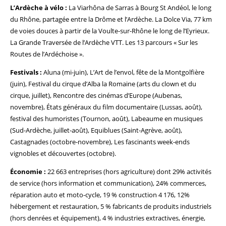
L’Ardèche à vélo :
La Viarhôna de Sarras à Bourg St Andéol, le long
du Rhône, partagée entre la Drôme et l’Ardèche. La Dolce Via, 77 km
de voies douces à partir de la Voulte-sur-Rhône le long de l’Eyrieux.
La Grande Traversée de l’Ardèche VTT. Les 13 parcours « Sur les
Routes de l’Ardéchoise ».
Festivals :
Aluna (mi-juin), L’Art de l’envol, fête de la Montgolfière
(juin), Festival du cirque d’Alba la Romaine (arts du clown et du
cirque, juillet), Rencontre des cinémas d’Europe (Aubenas,
novembre), États généraux du film documentaire (Lussas, août),
festival des humoristes (Tournon, août), Labeaume en musiques
(Sud-Ardèche, juillet-août), Equiblues (Saint-Agrève, août),
Castagnades (octobre-novembre), Les fascinants week-ends
vignobles et découvertes (octobre).
Économie :
22 663 entreprises (hors agriculture) dont 29% activités
de service (hors information et communication), 24% commerces,
réparation auto et moto-cycle, 19 % construction 4 176, 12%
hébergement et restauration, 5 % fabricants de produits industriels
(hors denrées et équipement), 4 % industries extractives, énergie,