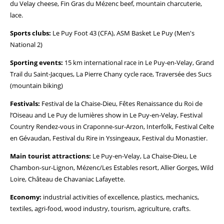
du Velay cheese, Fin Gras du Mézenc beef, mountain charcuterie,
lace.
Sports clubs:
Le Puy Foot 43 (CFA), ASM Basket Le Puy (Men's
National 2)
Sporting events:
15 km international race in Le Puy-en-Velay, Grand
Trail du Saint-Jacques, La Pierre Chany cycle race, Traversée des Sucs
(mountain biking)
Festivals:
Festival de la Chaise-Dieu, Fêtes Renaissance du Roi de
l’Oiseau and Le Puy de lumières show in Le Puy-en-Velay, Festival
Country Rendez-vous in Craponne-sur-Arzon, Interfolk, Festival Celte
en Gévaudan, Festival du Rire in Yssingeaux, Festival du Monastier.
Main tourist attractions:
Le Puy-en-Velay, La Chaise-Dieu, Le
Chambon-sur-Lignon, Mézenc/Les Estables resort, Allier Gorges, Wild
Loire, Château de Chavaniac Lafayette.
Economy:
industrial activities of excellence, plastics, mechanics,
textiles, agri-food, wood industry, tourism, agriculture, crafts.