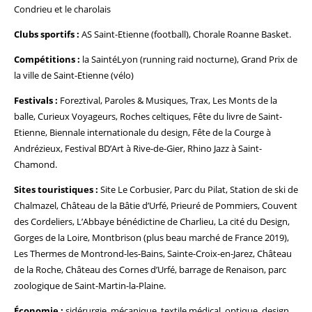
Condrieu et le charolais
Clubs sportifs :
AS Saint-Etienne (football), Chorale Roanne Basket.
Compétitions :
la SaintéLyon (running raid nocturne), Grand Prix de
la ville de Saint-Etienne (vélo)
Festivals :
Foreztival, Paroles & Musiques, Trax, Les Monts de la
balle, Curieux Voyageurs, Roches celtiques, Fête du livre de Saint-
Etienne, Biennale internationale du design, Fête de la Courge à
Andrézieux, Festival BD’Art à Rive-de-Gier, Rhino Jazz à Saint-
Chamond.
Sites touristiques :
Site Le Corbusier, Parc du Pilat, Station de ski de
Chalmazel, Château de la Bâtie d’Urfé, Prieuré de Pommiers, Couvent
des Cordeliers, L’Abbaye bénédictine de Charlieu, La cité du Design,
Gorges de la Loire, Montbrison (plus beau marché de France 2019),
Les Thermes de Montrond-les-Bains, Sainte-Croix-en-Jarez, Château
de la Roche, Château des Cornes d’Urfé, barrage de Renaison, parc
zoologique de Saint-Martin-la-Plaine.
Économie :
sidérurgie, mécanique, textile médical, optique, design,