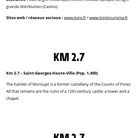
grande distribution (Casino).
Sites web / réseaux sociaux :
www.loire.fr
/
www.loiretourisme.fr
KM 2.7
Km 2.7 – Saint-Georges-Haute-Ville (Pop. 1,450)
The hamlet of Monsupt is a former castellany of the Counts of Forez.
All that remains are the ruins of a 12th-century castle: a tower and a
chapel.
KM 2.7