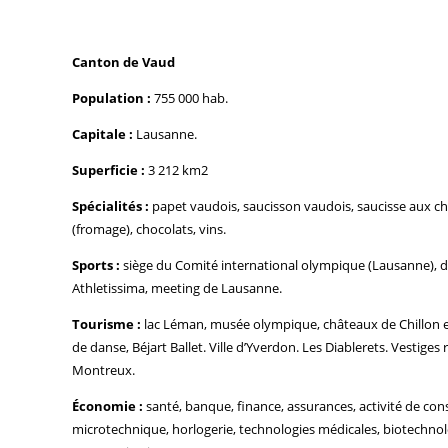
Canton de Vaud
Population :
755 000 hab.
Capitale :
Lausanne.
Superficie :
3 212 km2
Spécialités :
papet vaudois, saucisson vaudois, saucisse aux c
(fromage), chocolats, vins.
Sports :
siège du Comité international olympique (Lausanne), de l
Athletissima, meeting de Lausanne.
Tourisme :
lac Léman, musée olympique, châteaux de Chillon et
de danse, Béjart Ballet. Ville d’Yverdon. Les Diablerets. Vestiges
Montreux.
Économie :
santé, banque, finance, assurances, activité de cons
microtechnique, horlogerie, technologies médicales, biotechnolo