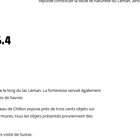
réputée constituer la seule île naturelle du Léman, ainsi
.4
ge le long du lac Léman. La forteresse servait également
es de Savoie.
u de Chillon expose près de trois cents objets sur
 armures, tous les objets présentés proviennent des
s visité de Suisse.