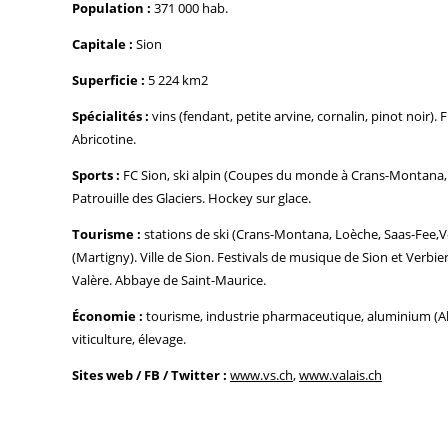
Population :
371 000 hab.
Capitale :
Sion
Superficie :
5 224 km2
Spécialités :
vins (fendant, petite arvine, cornalin, pinot noir). 
Abricotine.
Sports :
FC Sion, ski alpin (Coupes du monde à Crans-Montana, 
Patrouille des Glaciers. Hockey sur glace.
Tourisme :
stations de ski (Crans-Montana, Loèche, Saas-Fee,V
(Martigny). Ville de Sion. Festivals de musique de Sion et Verbie
Valère. Abbaye de Saint-Maurice.
Économie :
tourisme, industrie pharmaceutique, aluminium (Alc
viticulture, élevage.
Sites web / FB / Twitter :
www.vs.ch
,
www.valais.ch