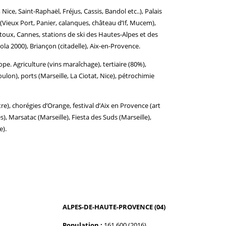
Nice, Saint-Raphaël, Fréjus, Cassis, Bandol etc..), Palais
 (Vieux Port, Panier, calanques, château d’If, Mucem),
toux, Cannes, stations de ski des Hautes-Alpes et des
ola 2000), Briançon (citadelle), Aix-en-Provence.
pe. Agriculture (vins maraîchage), tertiaire (80%),
ulon), ports (Marseille, La Ciotat, Nice), pétrochimie
re), chorégies d’Orange, festival d’Aix en Provence (art
s), Marsatac (Marseille), Fiesta des Suds (Marseille),
e).
ALPES-DE-HAUTE-PROVENCE (04)
Population :
161 600 (2016)