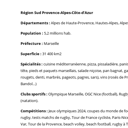
Région Sud Provence-Alpes-Côte-d’Azur
Départements :
Alpes de Haute-Provence, Hautes-Alpes, Alpe
Population :
5,2 millions hab.
Préfecture :
Marseille
Superficie :
31 400 km2
Spécialités :
cuisine méditerranéenne, pizza, pissaladière, panisse
tête, pieds et paquets marseillais, salade niçoise, pan bagnat, 
rougets, denti, marbrés, pageots, pagres, sars), vins (rosés de 
Bandol…)
Clubs sportifs :
Olympique Marseille, OGC Nice (football), Rugb
(natation).
Compétitions :
Jeux olympiques 2024, coupes du monde de foo
rugby, tests matchs de rugby, Tour de France cycliste, Paris-Nic
Var, Tour de la Provence, beach volley, beach football, rugby à