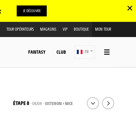
✕
t
JE DÉCOUVRE
TOUR OPÉRATEURS
MAGASINS
VIP
BOUTIQUE
MON TOUR
FANTASY
CLUB
FR
ÉTAPE 8
- 08/08 -
SISTERON > NICE