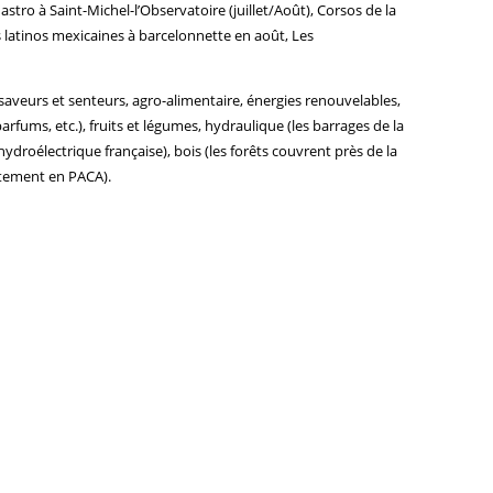
Été astro à Saint-Michel-l’Observatoire (juillet/Août), Corsos de la
tes latinos mexicaines à barcelonnette en août, Les
 saveurs et senteurs, agro-alimentaire, énergies renouvelables,
rfums, etc.), fruits et légumes, hydraulique (les barrages de la
droélectrique française), bois (les forêts couvrent près de la
rtement en PACA).