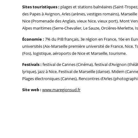
Sites touristiques :
plages et stations balnéaires (Saint-Tropez, 
des Papes à Avignon, Arles (arènes, vestiges romains), Marseille
Nice (Promenade des Anglais, vieux Nice, vieux port), Mont Ven
Alpes maritimes (Serre-Chevalier, Le Sauze, Orcières-Merlette, Is
Économie :
7% du PIB français, 3e région en France, 16e en Euro
universités (Aix-Marseille première université de France, Nice, To
(Fos), logistique, aéroports de Nice et Marseille, tourisme.
Festivals :
festival de Cannes (Cinéma), festival d’Avignon (théât
lyrique), jazz à Nice, Festival de Marseille (danse). Midem (Canne
Plages électroniques (Cannes), Rencontres d’Arles (photographi
Site web :
www.maregionsud.fr