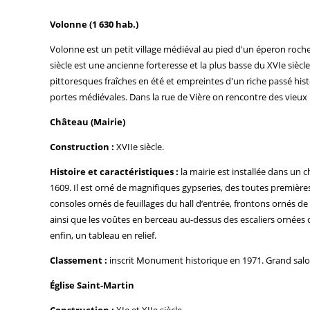
Volonne (1 630 hab.)
Volonne est un petit village médiéval au pied d'un éperon roch
siècle est une ancienne forteresse et la plus basse du XVIe siècl
pittoresques fraîches en été et empreintes d'un riche passé hist
portes médiévales. Dans la rue de Vière on rencontre des vieux
Château (Mairie)
Construction :
XVIIe siècle.
Histoire et caractéristiques :
la mairie est installée dans un c
1609. Il est orné de magnifiques gypseries, des toutes premières 
consoles ornés de feuillages du hall d’entrée, frontons ornés 
ainsi que les voûtes en berceau au-dessus des escaliers ornées d’
enfin, un tableau en relief.
Classement :
inscrit Monument historique en 1971. Grand salo
Église Saint-Martin
Construction :
XIe et XIIe siècle.