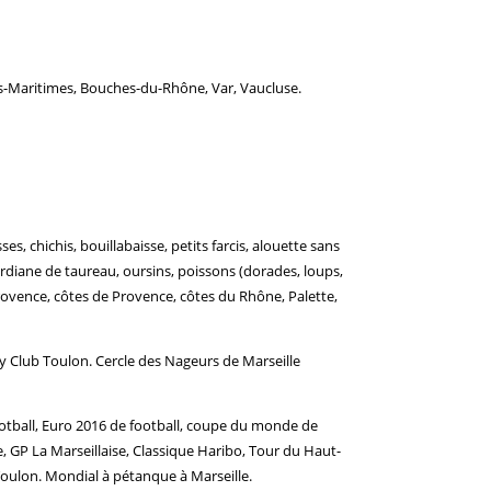
s-Maritimes, Bouches-du-Rhône, Var, Vaucluse.
s, chichis, bouillabaisse, petits farcis, alouette sans
gardiane de taureau, oursins, poissons (dorades, loups,
Provence, côtes de Provence, côtes du Rhône, Palette,
y Club Toulon. Cercle des Nageurs de Marseille
tball, Euro 2016 de football, coupe du monde de
e, GP La Marseillaise, Classique Haribo, Tour du Haut-
 Toulon. Mondial à pétanque à Marseille.