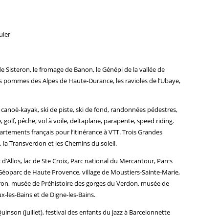
uier
e Sisteron, le fromage de Banon, le Génépi de la vallée de
rt, les pommes des Alpes de Haute-Durance, les ravioles de l’Ubaye,
 canoë-kayak, ski de piste, ski de fond, randonnées pédestres,
 golf, pêche, vol à voile, deltaplane, parapente, speed riding.
rtements français pour l’itinérance à VTT. Trois Grandes
e, la Transverdon et les Chemins du soleil.
d’Allos, lac de Ste Croix, Parc national du Mercantour, Parcs
éoparc de Haute Provence, village de Moustiers-Sainte-Marie,
teron, musée de Préhistoire des gorges du Verdon, musée de
-les-Bains et de Digne-les-Bains.
uinson (juillet), festival des enfants du jazz à Barcelonnette