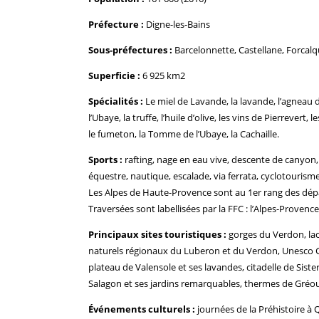
Préfecture :
Digne-les-Bains
Sous-préfectures :
Barcelonnette, Castellane, Forcalq
Superficie :
6 925 km2
Spécialités :
Le miel de Lavande, la lavande, l’agneau d
l’Ubaye, la truffe, l’huile d’olive, les vins de Pierreve
le fumeton, la Tomme de l’Ubaye, la Cachaille.
Sports :
rafting, nage en eau vive, descente de canyon,
équestre, nautique, escalade, via ferrata, cyclotourisme,
Les Alpes de Haute-Provence sont au 1er rang des dépa
Traversées sont labellisées par la FFC : l’Alpes-Provenc
Principaux sites touristiques :
gorges du Verdon, lac 
naturels régionaux du Luberon et du Verdon, Unesco G
plateau de Valensole et ses lavandes, citadelle de Sis
Salagon et ses jardins remarquables, thermes de Gréoux
Événements culturels :
journées de la Préhistoire à Q