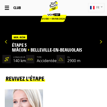
CLUB
FR
01/08 > 09/08/2026
MER. 05/08
ÉTAPE 5
MÂCON
>
BELLEVILLE-EN-BEAUJOLAIS
LONGUEUR
TYPE
D+
140 km
Accidentée
2900 m
REVIVEZ L'ÉTAPE