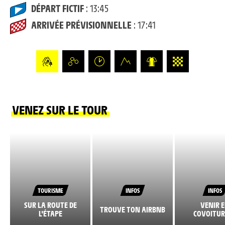
DÉPART FICTIF
: 13:45
ARRIVÉE PRÉVISIONNELLE
: 17:41
VENEZ SUR LE TOUR
TOURISME
INFOS
INFOS
SUR LA ROUTE DE
VENIR 
TROUVE TON AIRBNB
L'ÉTAPE
COVOITUR