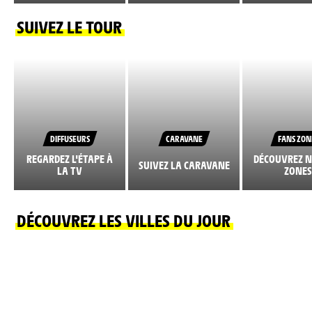
SUIVEZ LE TOUR
DIFFUSEURS
CARAVANE
FANS ZON
REGARDEZ L'ÉTAPE À
DÉCOUVREZ N
SUIVEZ LA CARAVANE
LA TV
ZONES
DÉCOUVREZ LES VILLES DU JOUR
VILLE ARRIVÉE