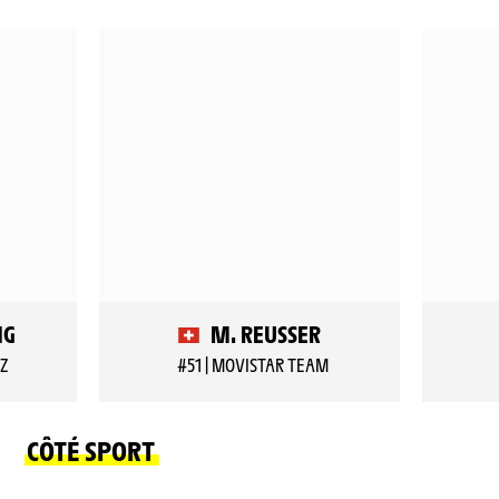
NG
M. REUSSER
EZ
#51 | MOVISTAR TEAM
CÔTÉ SPORT