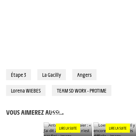
Étape 3
La Gacilly
Angers
Lorena WIEBES
TEAM SD WORX - PROTIME
ANTONIA
LOES ADEGEEST : « 
NIEDERMAIER : « J’AI
Y A ENCORE UNE
DIT À KASIA QUE CE
ÉTAPE TRÈS
VOUS AIMEREZ AUSSI…
N’EST PAS FINI »
DIFFICILE »
LIRE LA SUITE
LIRE LA SUITE