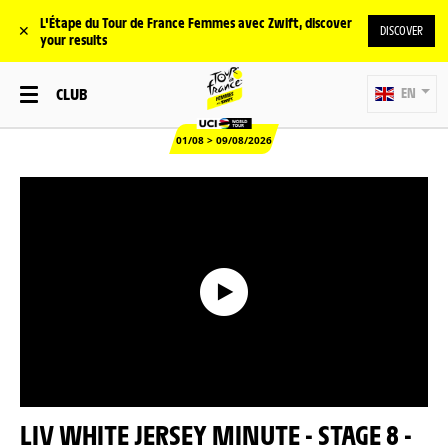
L'Étape du Tour de France Femmes avec Zwift, discover
✕
DISCOVER
your results
CLUB
EN
01/08 > 09/08/2026
LIV WHITE JERSEY MINUTE - STAGE 8 -