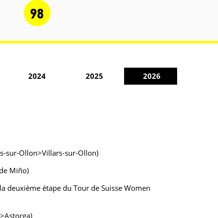
98
2024
2025
2026
sur-Ollon>Villars-sur-Ollon)
 de Miño)
 la deuxième étape du Tour de Suisse Women
n>Astorga)