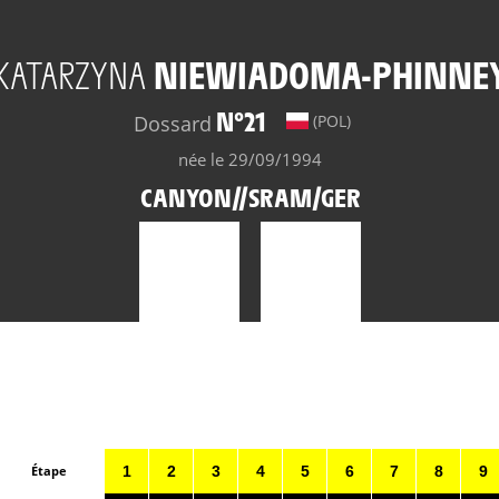
KATARZYNA
NIEWIADOMA-PHINNE
N°21
Dossard
(POL)
née le 29/09/1994
CANYON//SRAM/GER
Étape
1
2
3
4
5
6
7
8
9