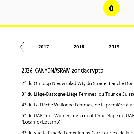
0
2016
2017
2018
2019
2026. CANYON//SRAM zondacrypto
e
2
du Omloop Nieuwsblad WE, du Strade Bianche Donne
e
3
du Liège-Bastogne-Liège Femmes, du Tour de Suisse
e
4
du La Flèche Wallonne Femmes, de la première étap
e
5
du UAE Tour Women, de la quatrième étape du UAE 
(Locarno>Locarno)
e
8
du Vuelta España Femenina by Carrefour.es, de la 