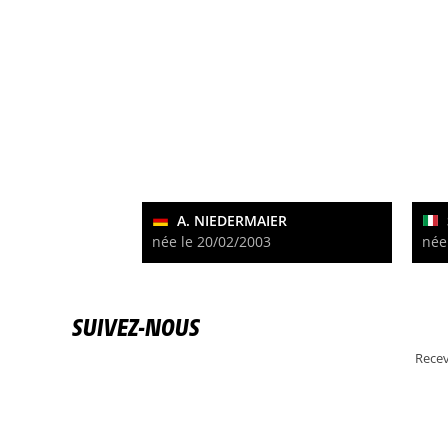
A. NIEDERMAIER
née le 20/02/2003
née
SUIVEZ-NOUS
Recev