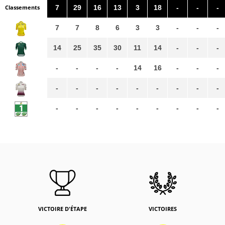
Classements
7
29
16
13
3
18
-
-
-
7
7
8
6
3
3
-
-
-
14
25
35
30
11
14
-
-
-
-
-
-
-
14
16
-
-
-
-
-
-
-
-
-
-
-
-
-
-
-
-
-
-
-
-
-
VICTOIRE D'ÉTAPE
VICTOIRES