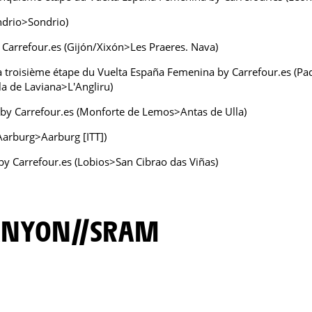
ndrio>Sondrio)
Carrefour.es (Gijón/Xixón>Les Praeres. Nava)
la troisième étape du Vuelta España Femenina by Carrefour.es (P
a de Laviana>L'Angliru)
by Carrefour.es (Monforte de Lemos>Antas de Ulla)
arburg>Aarburg [ITT])
y Carrefour.es (Lobios>San Cibrao das Viñas)
CANYON//SRAM