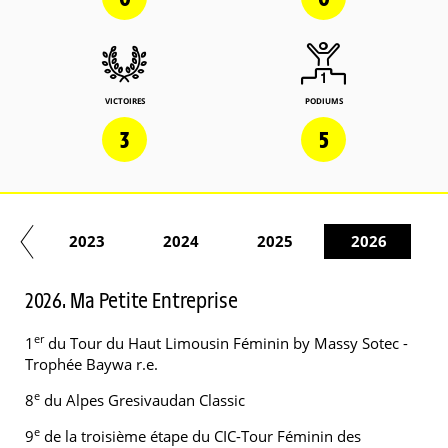
VICTOIRES
PODIUMS
3
5
22
2023
2024
2025
2026
2026. Ma Petite Entreprise
er
1
du Tour du Haut Limousin Féminin by Massy Sotec -
Trophée Baywa r.e.
e
8
du Alpes Gresivaudan Classic
e
9
de la troisième étape du CIC-Tour Féminin des