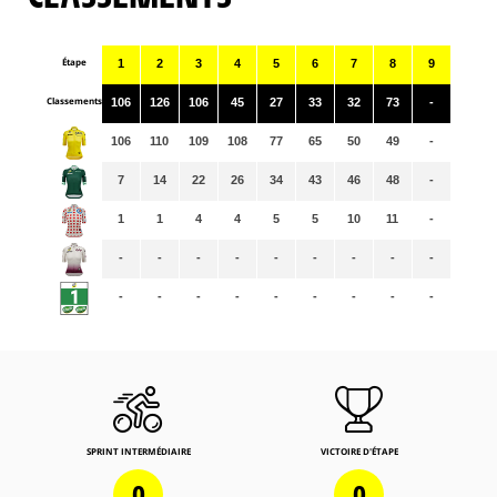
Étape
1
2
3
4
5
6
7
8
9
Classements
106
126
106
45
27
33
32
73
-
106
110
109
108
77
65
50
49
-
7
14
22
26
34
43
46
48
-
1
1
4
4
5
5
10
11
-
-
-
-
-
-
-
-
-
-
-
-
-
-
-
-
-
-
-
SPRINT INTERMÉDIAIRE
VICTOIRE D'ÉTAPE
0
0