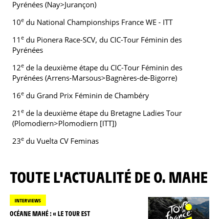
Pyrénées (Nay>Jurançon)
e
10
du National Championships France WE - ITT
e
11
du Pionera Race-SCV, du CIC-Tour Féminin des
Pyrénées
e
12
de la deuxième étape du CIC-Tour Féminin des
Pyrénées (Arrens-Marsous>Bagnères-de-Bigorre)
e
16
du Grand Prix Féminin de Chambéry
e
21
de la deuxième étape du Bretagne Ladies Tour
(Plomodiern>Plomodiern [ITT])
e
23
du Vuelta CV Feminas
TOUTE L'ACTUALITÉ DE O. MAHE
INTERVIEWS
OCÉANE MAHÉ : « LE TOUR EST