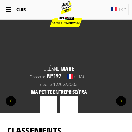
CLUB
FR
01/08 > 09/08/2026
OCÉANE
MAHE
N°197
(FRA)
Dossard
née le 12/02/2002
MA PETITE ENTREPRISE/FRA
CLASSEMENTS