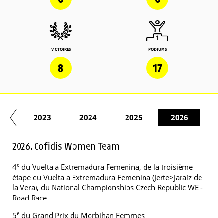
VICTOIRES
PODIUMS
8
17
21
2023
2024
2025
2026
2026. Cofidis Women Team
e
4
du Vuelta a Extremadura Femenina, de la troisième
étape du Vuelta a Extremadura Femenina (Jerte>Jaraíz de
la Vera), du National Championships Czech Republic WE -
Road Race
e
5
du Grand Prix du Morbihan Femmes