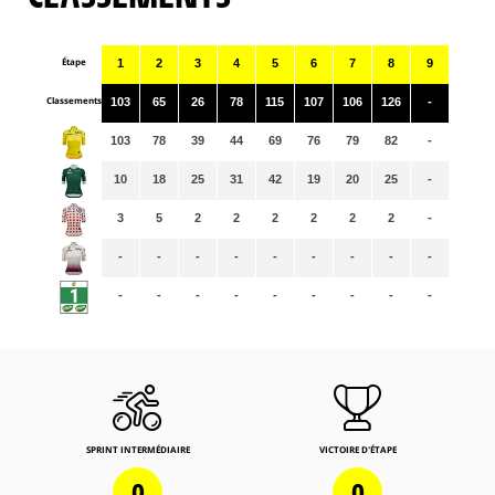
Étape
1
2
3
4
5
6
7
8
9
Classements
103
65
26
78
115
107
106
126
-
103
78
39
44
69
76
79
82
-
10
18
25
31
42
19
20
25
-
3
5
2
2
2
2
2
2
-
-
-
-
-
-
-
-
-
-
-
-
-
-
-
-
-
-
-
SPRINT INTERMÉDIAIRE
VICTOIRE D'ÉTAPE
0
0