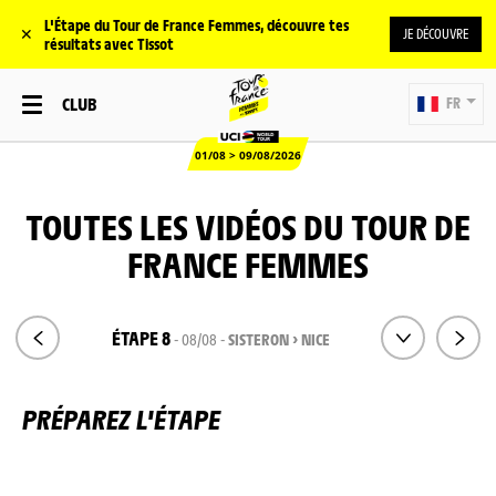
L'Étape du Tour de France Femmes, découvre tes
✕
JE DÉCOUVRE
résultats avec Tissot
CLUB
FR
01/08 > 09/08/2026
TOUTES LES VIDÉOS DU TOUR DE
FRANCE FEMMES
ÉTAPE 8
- 08/08 -
SISTERON > NICE
PRÉPAREZ L'ÉTAPE