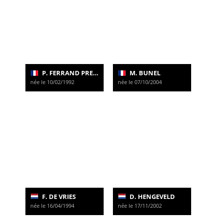
P. FERRAND PREVOT
M. BUNEL
née le 10/02/1992
née le 07/10/2004
F. DE VRIES
D. HENGEVELD
née le 16/04/1994
née le 17/11/2002