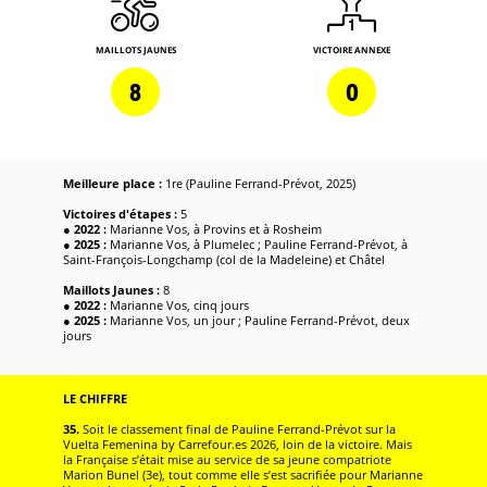
MAILLOTS JAUNES
VICTOIRE ANNEXE
8
0
Meilleure place :
1re (Pauline Ferrand-Prévot, 2025)
Victoires d'étapes :
5
●
2022 :
Marianne Vos, à Provins et à Rosheim
●
2025 :
Marianne Vos, à Plumelec ; Pauline Ferrand-Prévot, à
Saint-François-Longchamp (col de la Madeleine) et Châtel
Maillots Jaunes :
8
●
2022 :
Marianne Vos, cinq jours
●
2025 :
Marianne Vos, un jour ; Pauline Ferrand-Prévot, deux
jours
LE CHIFFRE
35.
Soit le classement final de Pauline Ferrand-Prévot sur la
Vuelta Femenina by Carrefour.es 2026, loin de la victoire. Mais
la Française s’était mise au service de sa jeune compatriote
Marion Bunel (3e), tout comme elle s’est sacrifiée pour Marianne