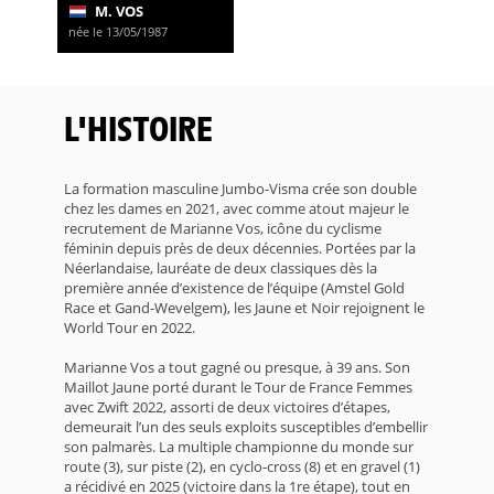
M. VOS
née le 13/05/1987
L'HISTOIRE
La formation masculine Jumbo-Visma crée son double
chez les dames en 2021, avec comme atout majeur le
recrutement de Marianne Vos, icône du cyclisme
féminin depuis près de deux décennies. Portées par la
Néerlandaise, lauréate de deux classiques dès la
première année d’existence de l’équipe (Amstel Gold
Race et Gand-Wevelgem), les Jaune et Noir rejoignent le
World Tour en 2022.
Marianne Vos a tout gagné ou presque, à 39 ans. Son
Maillot Jaune porté durant le Tour de France Femmes
avec Zwift 2022, assorti de deux victoires d’étapes,
demeurait l’un des seuls exploits susceptibles d’embellir
son palmarès. La multiple championne du monde sur
route (3), sur piste (2), en cyclo-cross (8) et en gravel (1)
a récidivé en 2025 (victoire dans la 1re étape), tout en