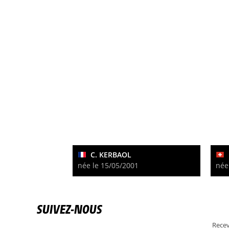
C. KERBAOL
née le 15/05/2001
née
SUIVEZ-NOUS
Recev