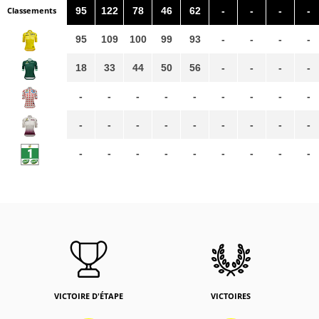
Classements
95
122
78
46
62
-
-
-
-
95
109
100
99
93
-
-
-
-
18
33
44
50
56
-
-
-
-
-
-
-
-
-
-
-
-
-
-
-
-
-
-
-
-
-
-
-
-
-
-
-
-
-
-
-
VICTOIRE D'ÉTAPE
VICTOIRES