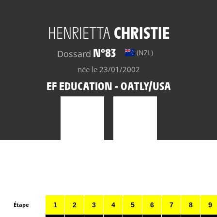
HENRIETTA
CHRISTIE
N°83
Dossard
(NZL)
née le 23/01/2002
EF EDUCATION - OATLY/USA
Étape
1
2
3
4
5
6
7
8
9