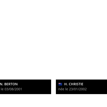
N. BERTON
H. CHRISTIE
 le 03/08/2001
née le 23/01/2002