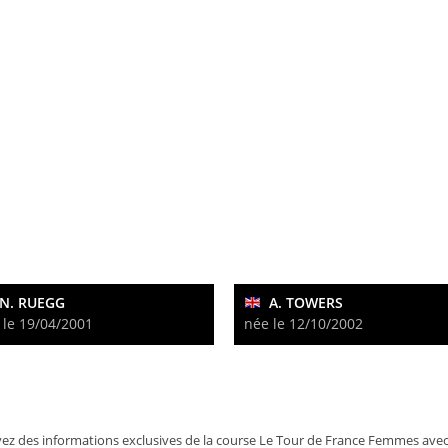
N. RUEGG
A. TOWERS
 le 19/04/2001
née le 12/10/2002
ez des informations exclusives de la course Le Tour de France Femmes avec