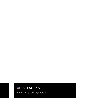
K. FAULKNER
née le 18/12/1992