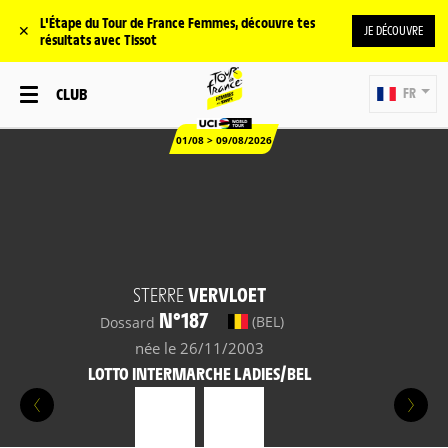
L'Étape du Tour de France Femmes, découvre tes
✕
JE DÉCOUVRE
résultats avec Tissot
CLUB
FR
01/08 > 09/08/2026
STERRE
VERVLOET
N°187
(BEL)
Dossard
née le 26/11/2003
LOTTO INTERMARCHE LADIES/BEL