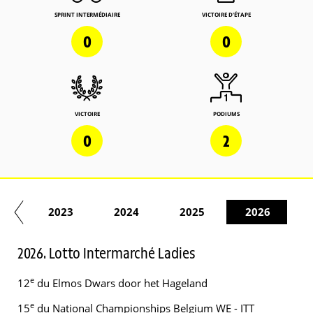
SPRINT INTERMÉDIAIRE
VICTOIRE D'ÉTAPE
0
0
VICTOIRE
PODIUMS
0
2
22
2023
2024
2025
2026
2026. Lotto Intermarché Ladies
e
12
du Elmos Dwars door het Hageland
e
15
du National Championships Belgium WE - ITT