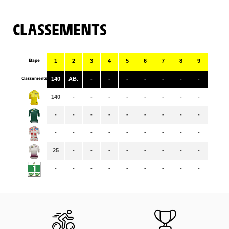
CLASSEMENTS
Étape
1
2
3
4
5
6
7
8
9
Classements
140
AB.
-
-
-
-
-
-
-
140
-
-
-
-
-
-
-
-
-
-
-
-
-
-
-
-
-
-
-
-
-
-
-
-
-
-
25
-
-
-
-
-
-
-
-
-
-
-
-
-
-
-
-
-