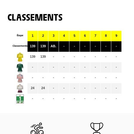
CLASSEMENTS
Étape
1
2
3
4
5
6
7
8
9
Classements
139
139
AB.
-
-
-
-
-
-
139
139
-
-
-
-
-
-
-
-
-
-
-
-
-
-
-
-
-
-
-
-
-
-
-
-
-
24
24
-
-
-
-
-
-
-
-
-
-
-
-
-
-
-
-