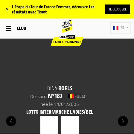
L'Étape du Tour de France Femmes, découvre tes
✕
JE DÉCOUVRE
résultats avec Tissot
CLUB
FR
01/08 > 09/08/2026
DINA
BOELS
N°182
(BEL)
Dossard
née le 14/01/2005
LOTTO INTERMARCHE LADIES/BEL