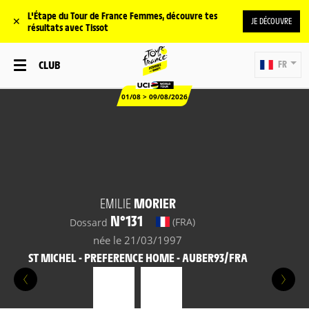
L'Étape du Tour de France Femmes, découvre tes
✕
JE DÉCOUVRE
résultats avec Tissot
CLUB
FR
01/08 > 09/08/2026
EMILIE
MORIER
N°131
(FRA)
Dossard
née le 21/03/1997
ST MICHEL - PREFERENCE HOME - AUBER93/FRA