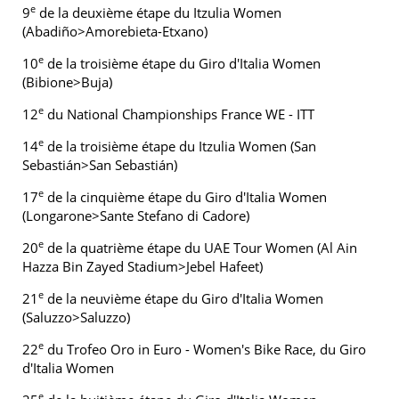
e
9
de la deuxième étape du Itzulia Women
(Abadiño>Amorebieta-Etxano)
e
10
de la troisième étape du Giro d'Italia Women
(Bibione>Buja)
e
12
du National Championships France WE - ITT
e
14
de la troisième étape du Itzulia Women (San
Sebastián>San Sebastián)
e
17
de la cinquième étape du Giro d'Italia Women
(Longarone>Sante Stefano di Cadore)
e
20
de la quatrième étape du UAE Tour Women (Al Ain
Hazza Bin Zayed Stadium>Jebel Hafeet)
e
21
de la neuvième étape du Giro d'Italia Women
(Saluzzo>Saluzzo)
e
22
du Trofeo Oro in Euro - Women's Bike Race, du Giro
d'Italia Women
e