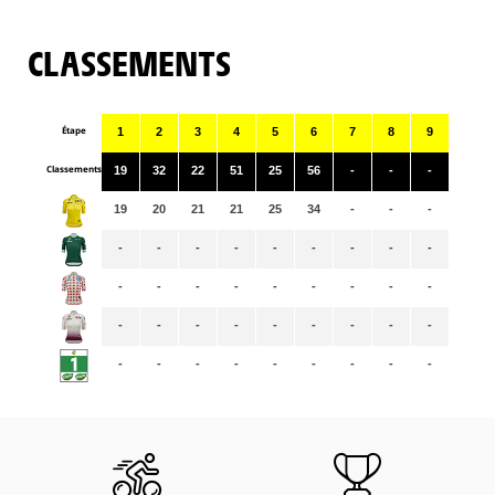
CLASSEMENTS
Étape
1
2
3
4
5
6
7
8
9
Classements
19
32
22
51
25
56
-
-
-
19
20
21
21
25
34
-
-
-
-
-
-
-
-
-
-
-
-
-
-
-
-
-
-
-
-
-
-
-
-
-
-
-
-
-
-
-
-
-
-
-
-
-
-
-