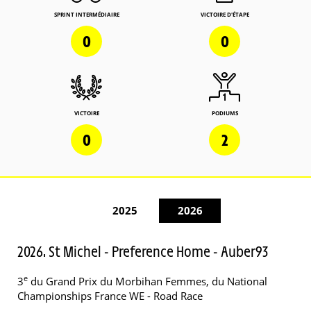
SPRINT INTERMÉDIAIRE
VICTOIRE D'ÉTAPE
0
0
VICTOIRE
PODIUMS
0
2
2025
2026
2026. St Michel - Preference Home - Auber93
e
3
du Grand Prix du Morbihan Femmes, du National
Championships France WE - Road Race