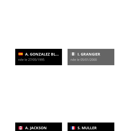
A. GONZALEZ BLANCO
I. GRANGIER
née le 27/05/1995
née le 05/01/2000
A. JACKSON
S. MULLER