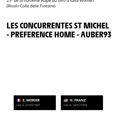
25
de la huitième étape du Giro d'Italia Women
(Rivoli>Colle delle Finestre)
LES CONCURRENTES ST MICHEL
- PREFERENCE HOME - AUBER93
E. MORIER
H. FRANZ
née le 21/03/1997
née le 14/01/1995