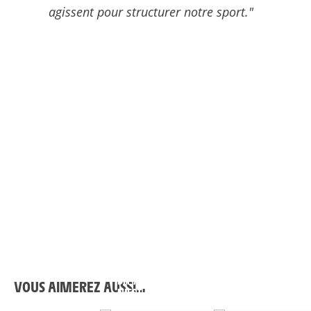
agissent pour structurer notre sport."
ANTONIA
LOES ADEGEEST : « 
NIEDERMAIER : « J’AI
Y A ENCORE UNE
DIT À KASIA QUE CE
ÉTAPE TRÈS
VOUS AIMEREZ AUSSI…
N’EST PAS FINI »
DIFFICILE »