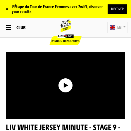
L'Étape du Tour de France Femmes avec Zwift, discover
✕
DISCOVER
your results
CLUB
EN
01/08 > 09/08/2026
LIV WHITE JERSEY MINUTE - STAGE 9 -