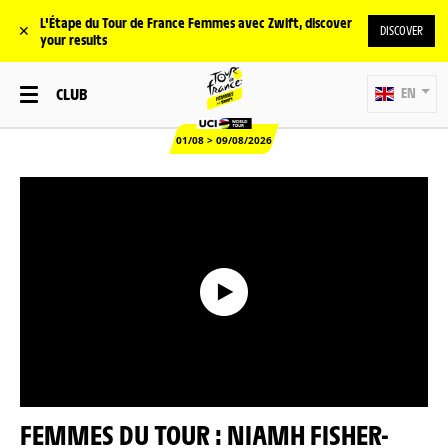
L'Étape du Tour de France Femmes avec Zwift, discover
✕
DISCOVER
your results
CLUB
EN
01/08 > 09/08/2026
FEMMES DU TOUR : NIAMH FISHER-