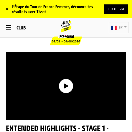
L'Étape du Tour de France Femmes, découvre tes
✕
JE DÉCOUVRE
résultats avec Tissot
CLUB
FR
01/08 > 09/08/2026
EXTENDED HIGHLIGHTS - STAGE 1 -