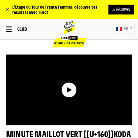
L'Étape du Tour de France Femmes, découvre tes
✕
JE DÉCOUVRE
résultats avec Tissot
CLUB
FR
01/08 > 09/08/2026
MINUTE MAILLOT VERT [[U+160]]KODA