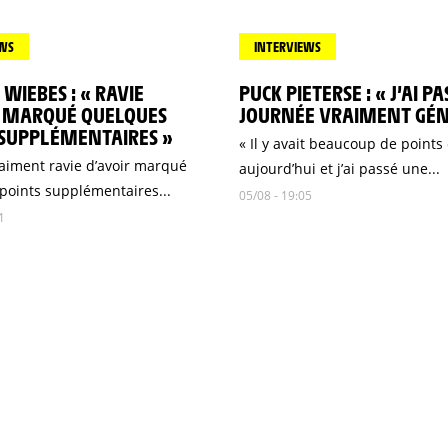
EWS
INTERVIEWS
WIEBES : « RAVIE
PUCK PIETERSE : « J’AI P
R MARQUÉ QUELQUES
JOURNÉE VRAIMENT GÉN
 SUPPLÉMENTAIRES »
« Il y avait beaucoup de points
vraiment ravie d’avoir marqué
aujourd’hui et j’ai passé une...
points supplémentaires...
05/08 - 19:05
1