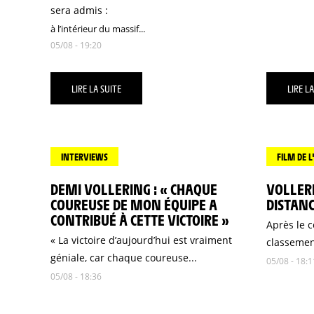
sera admis :
à l’intérieur du massif...
05/08 - 19:20
LIRE LA SUITE
LIRE LA
INTERVIEWS
FILM DE L
DEMI VOLLERING : « CHAQUE
VOLLER
COUREUSE DE MON ÉQUIPE A
DISTAN
CONTRIBUÉ À CETTE VICTOIRE »
Après le c
« La victoire d’aujourd’hui est vraiment
classemen
géniale, car chaque coureuse...
05/08 - 18:1
05/08 - 18:36