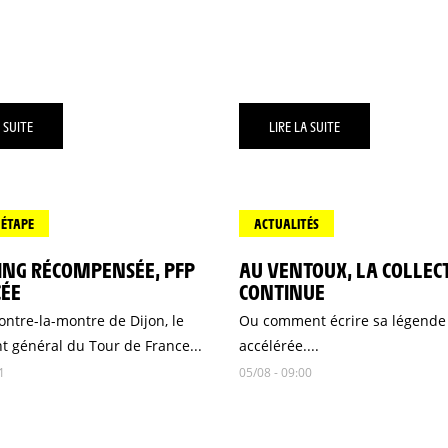
 SUITE
LIRE LA SUITE
'ÉTAPE
ACTUALITÉS
ING RÉCOMPENSÉE, PFP
AU VENTOUX, LA COLLEC
CÉE
CONTINUE
ontre-la-montre de Dijon, le
Ou comment écrire sa légende 
t général du Tour de France...
accélérée....
1
05/08 - 09:00