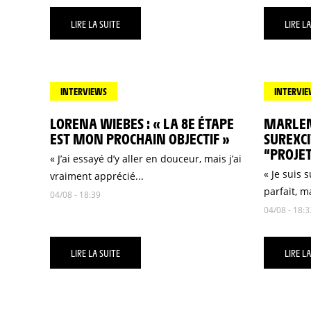
LIRE LA SUITE
LIRE LA
INTERVIEWS
INTERVI
LORENA WIEBES : « LA 8E ÉTAPE
MARLEN 
EST MON PROCHAIN OBJECTIF »
SUREXCI
“PROJET
« J’ai essayé d’y aller en douceur, mais j’ai
« Je suis 
vraiment apprécié...
parfait, ma
04/08 - 18:39
04/08 - 18:3
LIRE LA SUITE
LIRE LA