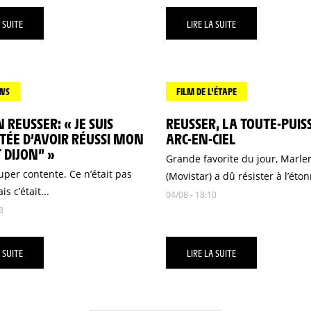
 SUITE
LIRE LA SUITE
EWS
FILM DE L'ÉTAPE
REUSSER: « JE SUIS
REUSSER, LA TOUTE-PUI
TÉE D’AVOIR RÉUSSI MON
ARC-EN-CIEL
 DIJON” »
Grande favorite du jour, Marle
super contente. Ce n’était pas
(Movistar) a dû résister à l’éton
is c’était...
04/08 - 18:10
3
 SUITE
LIRE LA SUITE